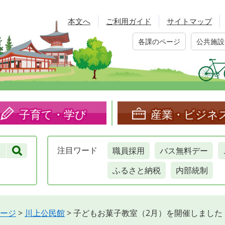
本文へ
ご利用ガイド
サイトマップ
各課のページ
公共施設
子育て・学び
産業・ビジネ
職員採用
バス無料デー
注目
ワード
ふるさと納税
内部統制
ージ
>
川上公民館
>
子どもお菓子教室（2月）を開催しました