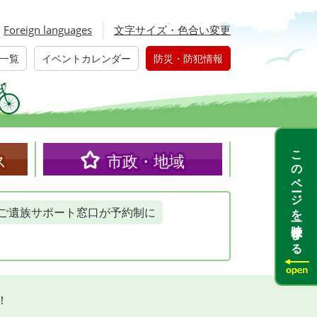
Foreign languages
文字サイズ・色合い変更
一覧
イベントカレンダー
防災・防犯情報
このページを一時保存する
ス
市政・地域
ご遺族サポート窓口が予約制に
！