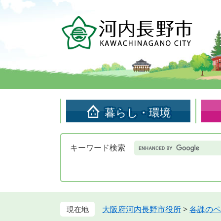
ペ
メ
ー
ニ
ジ
ュ
の
ー
先
を
頭
飛
で
ば
す。
し
て
暮らし・環境
本
文
へ
Google
キーワード検索
カ
ス
タ
ム
検
索
大阪府河内長野市役所
>
各課のペ