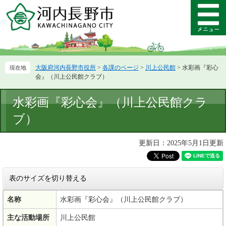
ペ
メ
ー
ニ
メ
ジ
ュ
ニ
の
ー
ュ
先
を
ー
頭
飛
大阪府河内長野市役所
>
各課のページ
>
川上公民館
>
水彩画『彩心
で
ば
会』（川上公民館クラブ）
す。
し
て
本
水彩画『彩心会』（川上公民館クラ
本
文
文
ブ）
へ
更新日：2025年5月1日更新
表のサイズを切り替える
名称
水彩画『彩心会』（川上公民館クラブ）
主な活動場所
川上公民館