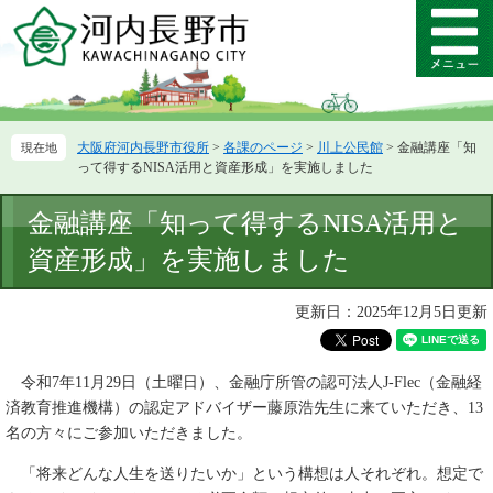
ペ
メ
ー
ニ
メ
ジ
ュ
ニ
の
ー
ュ
先
を
ー
頭
飛
大阪府河内長野市役所
>
各課のページ
>
川上公民館
>
金融講座「知
で
ば
って得するNISA活用と資産形成」を実施しました
す。
し
て
本
金融講座「知って得するNISA活用と
本
文
文
資産形成」を実施しました
へ
更新日：2025年12月5日更新
令和7年11月29日（土曜日）、金融庁所管の認可法人J-Flec（金融経
済教育推進機構）の認定アドバイザー藤原浩先生に来ていただき、13
名の方々にご参加いただきました。
「将来どんな人生を送りたいか」という構想は人それぞれ。想定で