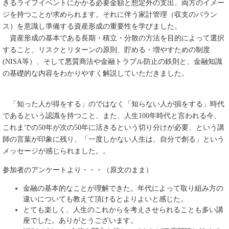
きるライフイベントにかかる必要金額と想定外の支出、両方のイメー
ジを持つことが求められます。それに伴う家計管理（収支のバラン
ス）を意識し準備する資産形成の重要性を学びました。
資産形成の基本である長期・積立・分散の方法を目的によって選択
すること、リスクとリターンの原則、貯める・増やすための制度
(NISA等）、そして悪質商法や金融トラブル防止の鉄則と、金融知識
の基礎的な内容をわかりやすく解説していただきました。
「知った人が得をする」のではなく「知らない人が損をする」時代
であるという認識を持つこと、また、人生100年時代と言われる今、
これまでの50年が次の50年に活きるという切り分けが必要、という講
師の言葉が印象に残り、「一度しかない人生は、自分で創る」という
メッセージが感じられました。。
参加者のアンケートより・・・（原文のまま）
​金融の基本的なことが理解できた。年代によって取り組み方の
違いについても教えて頂けるとよりよいと感じた。
​とても楽しく、人生のこれからを考えさせられることも多い講
座でした。ありがとうございます。