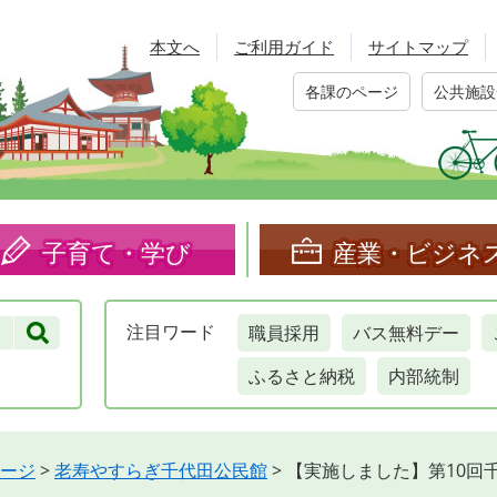
本文へ
ご利用ガイド
サイトマップ
各課のページ
公共施設
子育て・学び
産業・ビジネ
職員採用
バス無料デー
注目
ワード
ふるさと納税
内部統制
ージ
>
老寿やすらぎ千代田公民館
>
【実施しました】第10回