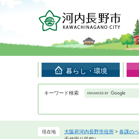
ペ
メ
ー
ニ
ジ
ュ
の
ー
先
を
頭
飛
で
ば
す。
し
て
暮らし・環境
本
文
へ
Google
キーワード検索
カ
ス
タ
ム
検
索
大阪府河内長野市役所
>
各課のペ