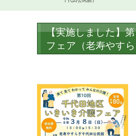
千代田公民館）
本
【実施しました】第
文
フェア（老寿やすら