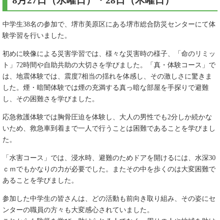
8月27日（水曜日）・28日（木曜日）
中学生38名の参加で、堺市美原区にある堺市総合防災センターにて体
験学習を行いました。
初めに映像による災害学習では、様々な災害時の様子、「命のリミッ
ト」72時間や自助共助の大切さを学びました。「真・体験コース」で
は、地震体験では、震度7相当の揺れを体感し、その激しさに驚きま
した。煙・暗闇体験では煙の充満する真っ暗な部屋を手探りで避難
し、その困難さを学びました。
応急救護体験では胸骨圧迫を体験し、大人の男性でも2分しか続かな
いため、救急車到着まで一人で行うことは困難であることを学びまし
た。
「水害コース」では、浸水時、避難のためドアを開けるには、水深30
ｃｍでもかなりの力が必要でした。またその中を歩くのは大変困難で
あることを学びました。
参加した中学生の皆さんは、どの活動も前向き取り組み、その姿にセ
ンターの職員の方々も大変感心されていました。