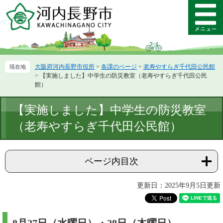
ペ
メ
ー
ニ
メ
ジ
ュ
ニ
の
ー
ュ
先
を
ー
頭
飛
大阪府河内長野市役所
>
各課のページ
>
老寿やすらぎ千代田公民館
で
ば
>
【実施しました】中学生の防災教室（老寿やすらぎ千代田公民
す。
し
館）
て
本
本
【実施しました】中学生の防災教室
文
文
へ
（老寿やすらぎ千代田公民館）
ページ内目次
更新日：2025年9月5日更新