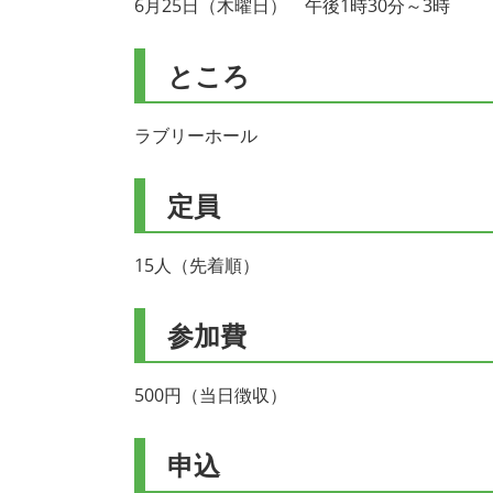
6月25日（木曜日） 午後1時30分～3時
ところ
ラブリーホール
定員
15人（先着順）
参加費
500円（当日徴収）
申込