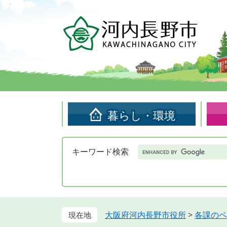
ペ
メ
ー
ニ
ジ
ュ
の
ー
先
を
頭
飛
で
ば
す。
し
て
暮らし・環境
本
文
へ
Google
キーワード検索
カ
ス
タ
ム
検
索
大阪府河内長野市役所
>
各課のペ