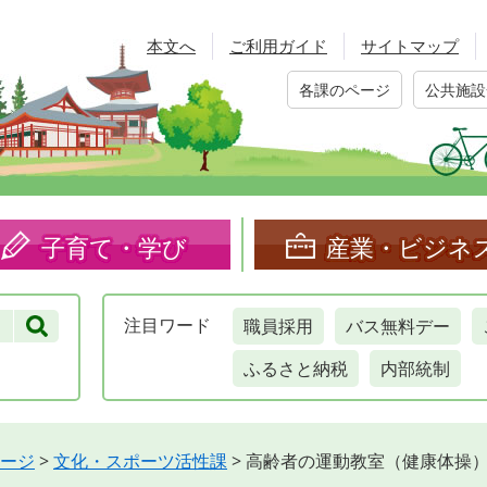
本文へ
ご利用ガイド
サイトマップ
各課のページ
公共施設
子育て・学び
産業・ビジネ
職員採用
バス無料デー
注目
ワード
ふるさと納税
内部統制
ージ
>
文化・スポーツ活性課
>
高齢者の運動教室（健康体操