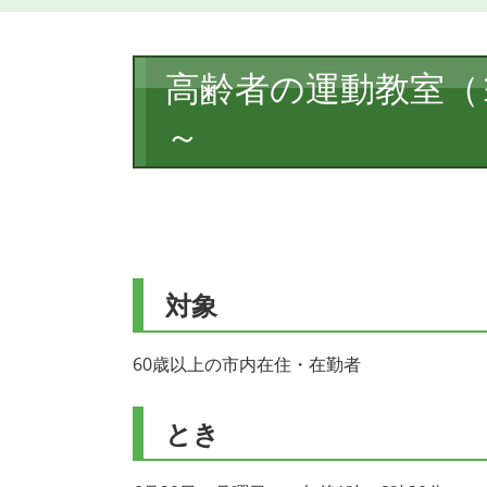
本
高齢者の運動教室（
文
～
対象
60歳以上の市内在住・在勤者
とき