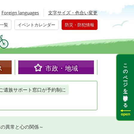
Foreign languages
文字サイズ・色合い変更
一覧
イベントカレンダー
防災・防犯情報
このページを一時保存する
ス
市政・地域
ご遺族サポート窓口が予約制に
体の異常と心の関係～