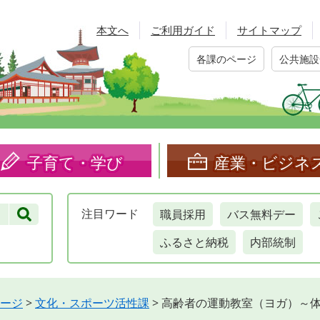
本文へ
ご利用ガイド
サイトマップ
各課のページ
公共施設
子育て・学び
産業・ビジネ
職員採用
バス無料デー
注目
ワード
ふるさと納税
内部統制
ージ
>
文化・スポーツ活性課
>
高齢者の運動教室（ヨガ）～