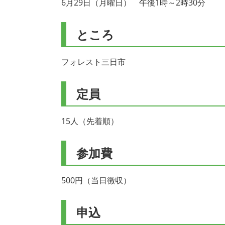
6月29日（月曜日） 午後1時～2時30分
ところ
フォレスト三日市
定員
15人（先着順）
参加費
500円（当日徴収）
申込