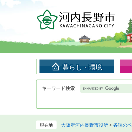
ペ
メ
ー
ニ
ジ
ュ
の
ー
先
を
頭
飛
で
ば
す。
し
て
暮らし・環境
本
文
へ
Google
キーワード検索
カ
ス
タ
ム
検
索
大阪府河内長野市役所
>
各課のペ