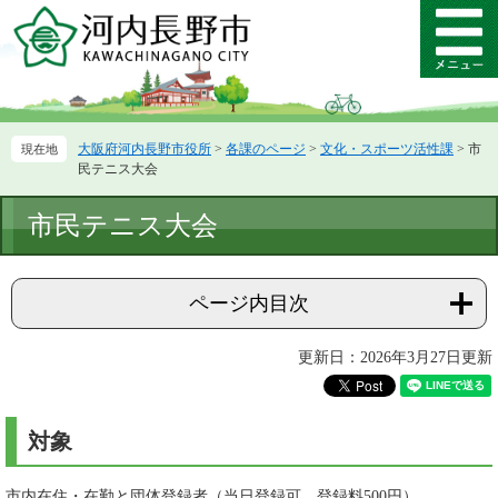
ペ
メ
ー
ニ
メ
ジ
ュ
ニ
の
ー
ュ
先
を
ー
頭
飛
大阪府河内長野市役所
>
各課のページ
>
文化・スポーツ活性課
>
市
で
ば
民テニス大会
す。
し
て
本
市民テニス大会
本
文
文
へ
ページ内目次
更新日：2026年3月27日更新
対象
市内在住・在勤と団体登録者（当日登録可、登録料500円）