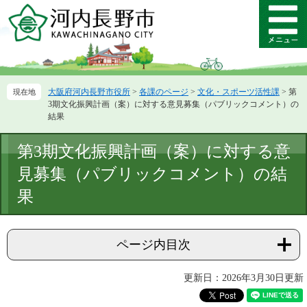
ペ
メ
ー
ニ
メ
ジ
ュ
ニ
の
ー
ュ
先
を
ー
頭
飛
大阪府河内長野市役所
>
各課のページ
>
文化・スポーツ活性課
>
第
で
ば
3期文化振興計画（案）に対する意見募集（パブリックコメント）の
す。
し
結果
て
本
本
第3期文化振興計画（案）に対する意
文
文
へ
見募集（パブリックコメント）の結
果
ページ内目次
更新日：2026年3月30日更新