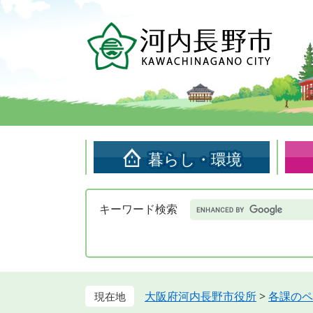
ペ
メ
ー
ニ
ジ
ュ
の
ー
先
を
頭
飛
で
ば
す。
し
て
暮らし・環境
本
文
へ
Google
キーワード検索
カ
ス
タ
ム
検
索
大阪府河内長野市役所
>
各課のペ