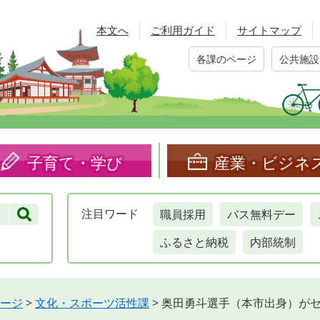
本文へ
ご利用ガイド
サイトマップ
各課のページ
公共施設
子育て・学び
産業・ビジネ
職員採用
バス無料デー
注目
ワード
ふるさと納税
内部統制
ージ
>
文化・スポーツ活性課
>
奥田勇斗選手（本市出身）が