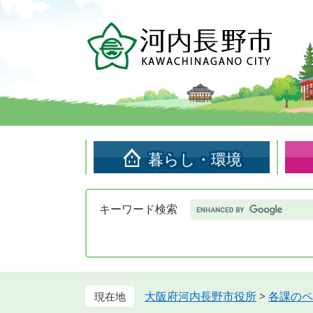
ペ
メ
ー
ニ
ジ
ュ
の
ー
先
を
頭
飛
で
ば
す。
し
て
暮らし・環境
本
文
へ
Google
キーワード検索
カ
ス
タ
ム
検
索
大阪府河内長野市役所
>
各課のペ