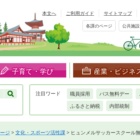
本文へ
ご利用ガイド
サイトマップ
各課のページ
公共施設
子育て・学び
産業・ビジネ
職員採用
バス無料デー
注目
ワード
ふるさと納税
内部統制
ージ
>
文化・スポーツ活性課
>
ヒュンメルサッカースクール