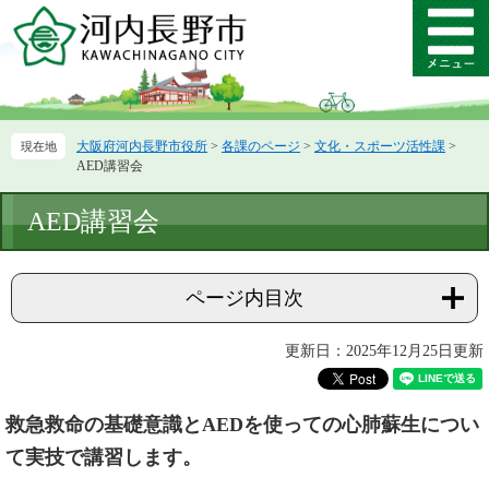
ペ
メ
ー
ニ
メ
ジ
ュ
ニ
の
ー
ュ
先
を
ー
頭
飛
大阪府河内長野市役所
>
各課のページ
>
文化・スポーツ活性課
>
で
ば
AED講習会
す。
し
て
本
AED講習会
本
文
文
へ
ページ内目次
更新日：2025年12月25日更新
救急救命の基礎意識とAEDを使っての心肺蘇生につい
て実技で講習します。