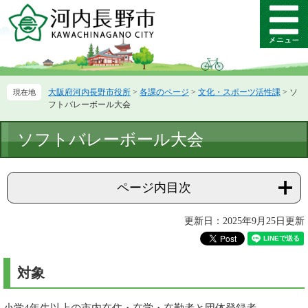
ペ
メ
ー
ニ
メ
ジ
ュ
ニ
の
ー
ュ
先
を
ー
頭
飛
大阪府河内長野市役所
>
各課のページ
>
文化・スポーツ活性課
>
ソ
で
ば
フトバレーボール大会
す。
し
て
本
ソフトバレーボール大会
本
文
文
へ
ページ内目次
更新日：2025年9月25日更新
対象
小学4年生以上の市内在住・在学・在勤者と団体登録者