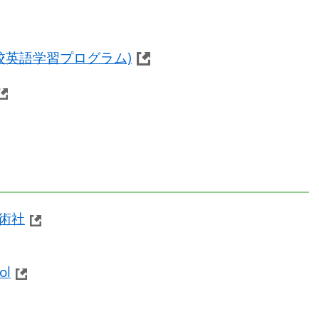
。
学校英語学習プログラム)
術社
ol