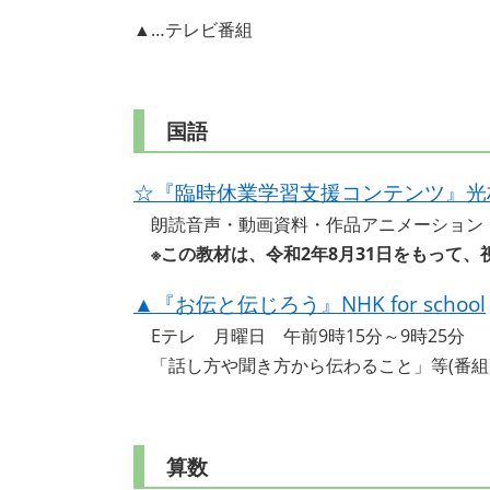
▲…テレビ番組
国語
☆『臨時休業学習支援コンテンツ』光
朗読音声・動画資料・作品アニメーション
※この教材は、令和2年8月31日をもって
▲『お伝と伝じろう』NHK for school
Eテレ 月曜日 午前9時15分～9時25分
「話し方や聞き方から伝わること」等(番組
算数