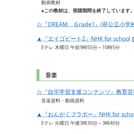
動画教材
※この教材は、視聴期間を終了しています
☆『DREAM Ｇrade1』(府公立小
▲『エイゴビート2』NHK for school
Eテレ 木曜日 午前9時55分～10時5分
音楽
☆『自宅学習支援コンテンツ』教育芸
音楽資料・動画資料
▲『おんがくブラボー』NHK for scho
Eテレ 火曜日 午後3時30分～3時40分