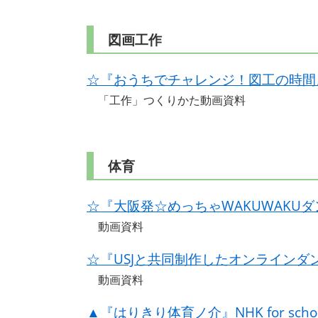
図画工作
☆『おうちでチャレンジ！図工の時間
「工作」つくりかた動画資料
体育
☆『大阪発☆めっちゃWAKUWAKU
動画資料
☆『USJと共同制作したオンラインダン
動画資料
▲『はりきり体育ノ介』NHK for scho