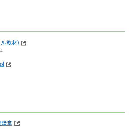
ル教材)
料
ol
』開隆堂