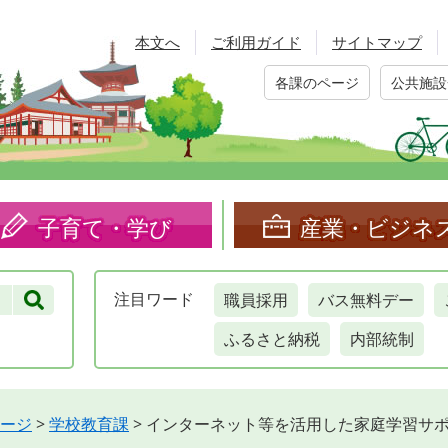
本文へ
ご利用ガイド
サイトマップ
各課のページ
公共施設
子育て・学び
産業・ビジネ
職員採用
バス無料デー
注目
ワード
ふるさと納税
内部統制
ージ
>
学校教育課
>
インターネット等を活用した家庭学習サポー