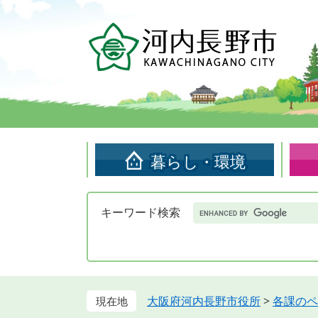
ペ
メ
ー
ニ
ジ
ュ
の
ー
先
を
頭
飛
で
ば
す。
し
て
暮らし・環境
本
文
へ
Google
キーワード検索
カ
ス
タ
ム
検
索
大阪府河内長野市役所
>
各課のペ