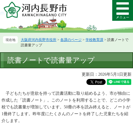
ペ
メ
ー
ニ
メ
ジ
ュ
ニ
の
ー
ュ
先
を
ー
頭
飛
大阪府河内長野市役所
>
各課のページ
>
学校教育課
>
読書ノートで
で
ば
読書量アップ
す。
し
て
本
読書ノートで読書量アップ
本
文
文
へ
更新日：2026年5月1日更新
子どもたちが意欲を持って読書活動に取り組めるよう、市が独自に
作成した「読書ノート」。このノートを利用することで、どこの小学
校でも読書量が増加しています。50冊の本を読み終えると、ノートが
1冊終了します。昨年度にたくさんのノートを終了した児童たちを紹
介します。