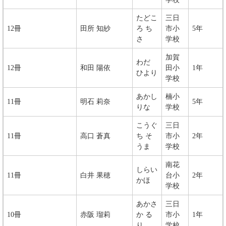
​​たどこ
​三日
12冊
​​田所 知紗
ろ ち
市小
​5年
さ
学校
加賀
わだ
12冊
和田 陽依
田小
1年
ひより
学校
あかし
楠小
11冊
明石 莉奈
5年
りな
学校
​​こうぐ
三日
11冊
高口 蒼真
ち そ
市小
2年
うま
学校
南花
​​しらい
11冊
白井 果穂
台小
2年
かほ
学校
​​あかさ
三日
10冊
赤阪 瑠莉
か る
市小
1年
り
学校