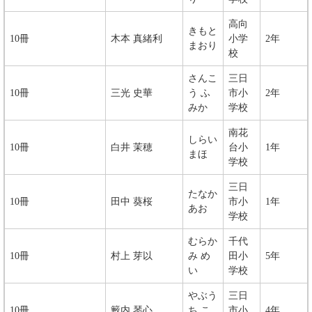
高向
きもと
10冊
木本 真緒利
小学
2年
まおり
校
さんこ
三日
10冊
三光 史華
う ふ
市小
2年
みか
学校
南花
​​しらい
10冊
​白井 茉穂
台小
1年
まほ
学校
三日
たなか
10冊
田中 葵桜
市小
1年
あお
学校
むらか
千代
10冊
村上 芽以
み め
田小
5年
い
学校
やぶう
三日
10冊
​籔内 琴心
ち こ
市小
4年