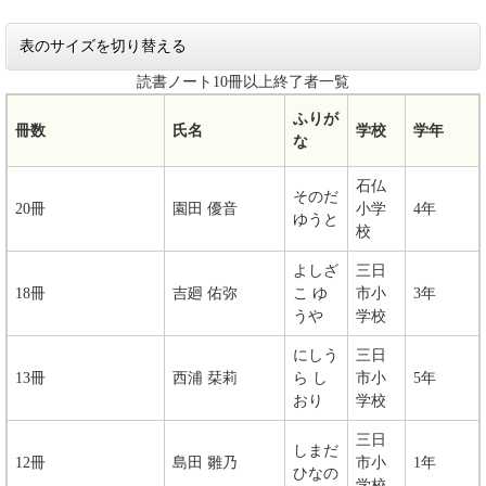
表のサイズを切り替える
読書ノート10冊以上終了者一覧
ふりが
冊数
氏名
学校
学年
な
石仏
​​そのだ
20冊
​​園田 優音
小学
4年
ゆうと
校
​よしざ
三日
18冊
吉廻 佑弥
こ ゆ
市小
3年
うや
学校
​​にしう
三日
13冊
西浦 栞莉
ら し
市小
5年
おり
学校
三日
​​しまだ
12冊
島田 雛乃
市小
1年
ひなの
学校