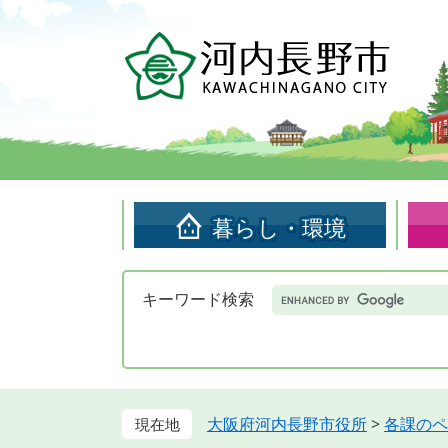
ペ
メ
ー
ニ
ジ
ュ
の
ー
先
を
頭
飛
で
ば
す。
し
て
暮らし・環境
本
文
へ
Google
キーワード検索
カ
ス
タ
ム
検
索
大阪府河内長野市役所
>
各課のペ