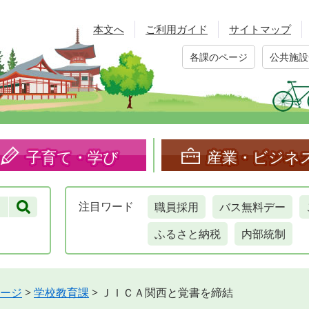
本文へ
ご利用ガイド
サイトマップ
各課のページ
公共施設
子育て・学び
産業・ビジネ
職員採用
バス無料デー
注目
ワード
ふるさと納税
内部統制
ージ
>
学校教育課
>
ＪＩＣＡ関西と覚書を締結