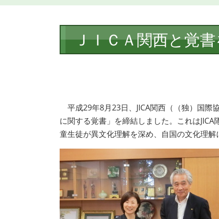
本
ＪＩＣＡ関西と覚書
文
平成29年8月23日、JICA関西（（独）
に関する覚書」を締結しました。これはJIC
童生徒が異文化理解を深め、自国の文化理解