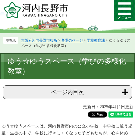
ペ
メ
ー
ニ
メ
ジ
ュ
ニ
の
ー
ュ
先
を
ー
頭
飛
大阪府河内長野市役所
>
各課のページ
>
学校教育課
>
ゆう☆ゆうス
で
ば
ペース（学びの多様化教室）
す。
し
て
本
ゆう☆ゆうスペース（学びの多様化
本
文
文
教室）
へ
ページ内目次
更新日：2025年4月1日更新
ゆう☆ゆうスペースは、河内長野市内の公立小学校・中学校に通う児
童・生徒の中で、学校に行きにくくなった子どもたちが、心を休め、