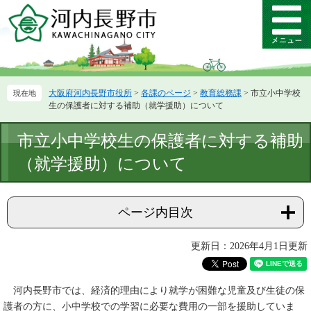
ペ
メ
ー
ニ
メ
ジ
ュ
ニ
の
ー
ュ
先
を
ー
頭
飛
大阪府河内長野市役所
>
各課のページ
>
教育総務課
>
市立小中学校
で
ば
生の保護者に対する補助（就学援助）について
す。
し
て
本
市立小中学校生の保護者に対する補助
本
文
文
（就学援助）について
へ
ページ内目次
更新日：2026年4月1日更新
河内長野市では、経済的理由により就学が困難な児童及び生徒の保
護者の方に、小中学校での学習に必要な費用の一部を援助していま