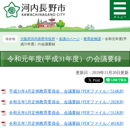
ペ
メ
ー
ニ
メ
ジ
ュ
ニ
の
ー
ュ
先
を
ー
頭
飛
大阪府河内長野市役所
>
各課のページ
>
教育総務課
>
令和元年度(平
で
ば
成31年度）の会議要録
す。
し
て
本
令和元年度(平成31年度）の会議要録
本
文
文
へ
更新日：2019年11月20日更新
平成31年4月定例教育委員会 会議要録 [PDFファイル／514KB]
令和元年5月定例教育委員会 会議要録 [PDFファイル／282KB]
令和元年6月定例教育委員会 会議要録 [PDFファイル／311KB]
令和元年7月定例教育委員会 会議要録 [PDFファイル／401KB]