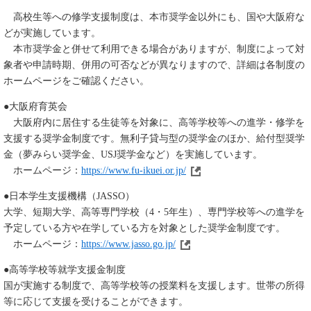
高校生等への修学支援制度は、本市奨学金以外にも、国や大阪府な
どが実施しています。
本市奨学金と併せて利用できる場合がありますが、制度によって対
象者や申請時期、併用の可否などが異なりますので、詳細は各制度の
ホームページをご確認ください。
●大阪府育英会
大阪府内に居住する生徒等を対象に、高等学校等への進学・修学を
支援する奨学金制度です。無利子貸与型の奨学金のほか、給付型奨学
金（夢みらい奨学金、USJ奨学金など）を実施しています。
ホームページ：
https://www.fu-ikuei.or.jp/
●日本学生支援機構（JASSO）
大学、短期大学、高等専門学校（4・5年生）、専門学校等への進学を
予定している方や在学している方を対象とした奨学金制度です。
ホームページ：
https://www.jasso.go.jp/
●高等学校等就学支援金制度
国が実施する制度で、高等学校等の授業料を支援します。世帯の所得
等に応じて支援を受けることができます。