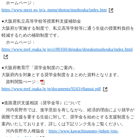
ホームページ：
https://www.mext.go.jp/a_menu/shotou/mushouka/index.htm
●大阪府私立高等学校等授業料支援補助金
大阪府が実施する制度で、私立高等学校等に通う生徒の授業料負担を
軽減するための補助制度です。
ホームページ：
https://www.pref.osaka.lg.jp/o180160/shigaku/shigakumushouka/index.html
●大阪府教育庁「奨学金制度のご案内」
大阪府内を対象とする奨学金制度をまとめた資料となります。
資料閲覧ぺージ：
https://www.pref.osaka.lg.jp/documents/9243/r8annai.pdf
●進路選択支援相談（奨学金等）について
河内長野市では、進学意欲を有しながら、経済的理由により就学が
困難で支援を要する生徒に対して、奨学金を始めとする支援制度をご
案内いたしております。詳しくは下記リンク先をご覧ください。
河内長野市人権協会：
https://www.kawachinagano-jinken.join-