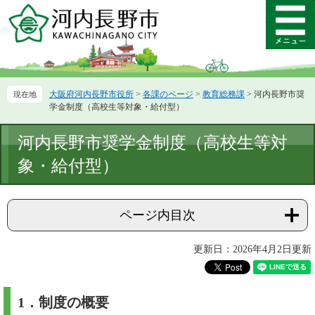
ペ
メ
ー
ニ
メ
ジ
ュ
ニ
の
ー
ュ
先
を
ー
頭
飛
大阪府河内長野市役所
>
各課のページ
>
教育総務課
>
河内長野市奨
で
ば
学金制度（高校生等対象・給付型）
す。
し
て
本
河内長野市奨学金制度（高校生等対
本
文
文
象・給付型）
へ
ページ内目次
更新日：2026年4月2日更新
1．制度の概要