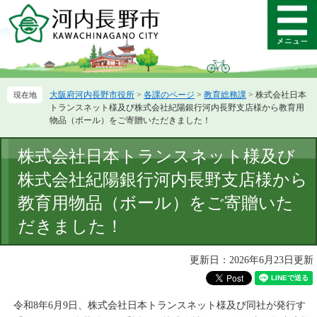
ペ
メ
ー
ニ
メ
ジ
ュ
ニ
の
ー
ュ
先
を
ー
頭
飛
大阪府河内長野市役所
>
各課のページ
>
教育総務課
>
株式会社日本
で
ば
トランスネット様及び株式会社紀陽銀行河内長野支店様から教育用
す。
し
物品（ボール）をご寄贈いただきました！
て
本
本
株式会社日本トランスネット様及び
文
文
へ
株式会社紀陽銀行河内長野支店様から
教育用物品（ボール）をご寄贈いた
だきました！
更新日：2026年6月23日更新
令和8年6月9日、株式会社日本トランスネット様及び同社が発行す