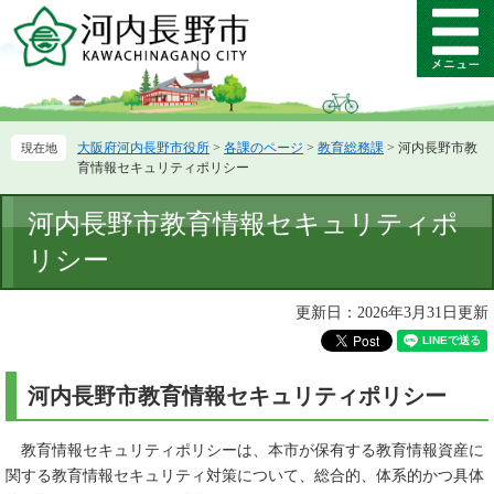
ペ
メ
ー
ニ
メ
ジ
ュ
ニ
の
ー
ュ
先
を
ー
頭
飛
大阪府河内長野市役所
>
各課のページ
>
教育総務課
>
河内長野市教
で
ば
育情報セキュリティポリシー
す。
し
て
本
河内長野市教育情報セキュリティポ
本
文
文
リシー
へ
更新日：2026年3月31日更新
河内長野市教育情報セキュリティポリシー
教育情報セキュリティポリシーは、本市が保有する教育情報資産に
関する教育情報セキュリティ対策について、総合的、体系的かつ具体