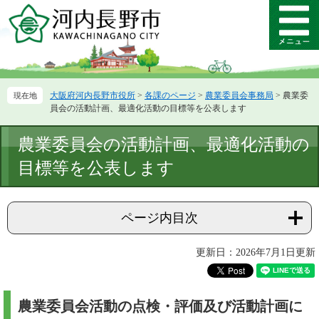
ペ
メ
ー
ニ
メ
ジ
ュ
ニ
の
ー
ュ
先
を
ー
頭
飛
大阪府河内長野市役所
>
各課のページ
>
農業委員会事務局
>
農業委
で
ば
員会の活動計画、最適化活動の目標等を公表します
す。
し
て
本
農業委員会の活動計画、最適化活動の
本
文
文
目標等を公表します
へ
ページ内目次
更新日：2026年7月1日更新
農業委員会活動の点検・評価及び活動計画に