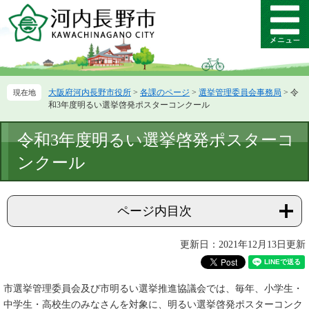
ペ
メ
ー
ニ
メ
ジ
ュ
ニ
の
ー
ュ
先
を
ー
頭
飛
大阪府河内長野市役所
>
各課のページ
>
選挙管理委員会事務局
>
令
で
ば
和3年度明るい選挙啓発ポスターコンクール
す。
し
て
本
令和3年度明るい選挙啓発ポスターコ
本
文
文
ンクール
へ
ページ内目次
更新日：2021年12月13日更新
市選挙管理委員会及び市明るい選挙推進協議会では、毎年、小学生・
中学生・高校生のみなさんを対象に、明るい選挙啓発ポスターコンク