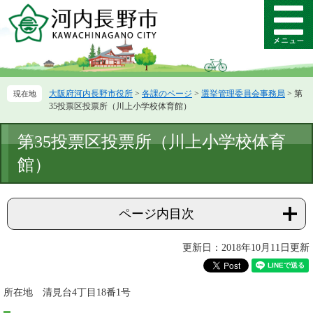
ペ
メ
ー
ニ
メ
ジ
ュ
ニ
の
ー
ュ
先
を
ー
頭
飛
大阪府河内長野市役所
>
各課のページ
>
選挙管理委員会事務局
>
第
で
ば
35投票区投票所（川上小学校体育館）
す。
し
て
本
第35投票区投票所（川上小学校体育
本
文
文
館）
へ
ページ内目次
更新日：2018年10月11日更新
所在地 清見台4丁目18番1号