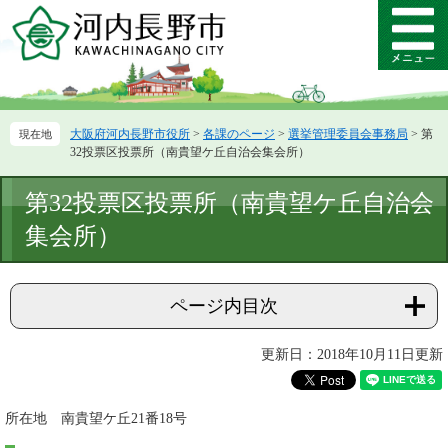
ペ
メ
ー
ニ
メ
ジ
ュ
ニ
の
ー
ュ
先
を
ー
頭
飛
大阪府河内長野市役所
>
各課のページ
>
選挙管理委員会事務局
>
第
で
ば
32投票区投票所（南貴望ケ丘自治会集会所）
す。
し
て
本
第32投票区投票所（南貴望ケ丘自治会
本
文
文
集会所）
へ
ページ内目次
更新日：2018年10月11日更新
所在地 南貴望ケ丘21番18号