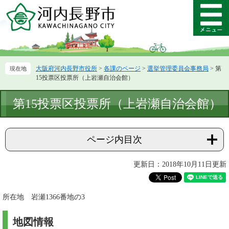
ペ
メ
ー
ニ
メ
ジ
ュ
ニ
の
ー
ュ
先
を
ー
頭
飛
大阪府河内長野市役所
>
各課のページ
>
選挙管理委員会事務局
>
第
で
ば
15投票区投票所（上岩瀬自治会館）
す。
し
て
本
第15投票区投票所（上岩瀬自治会館）
本
文
文
へ
ページ内目次
更新日：2018年10月11日更新
所在地 岩瀬1366番地の3
地図情報