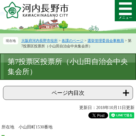
ペ
メ
ー
ニ
メ
ジ
ュ
ニ
の
ー
ュ
先
を
ー
頭
飛
大阪府河内長野市役所
>
各課のページ
>
選挙管理委員会事務局
>
第
で
ば
7投票区投票所（小山田自治会中央集会所）
す。
し
て
本
第7投票区投票所（小山田自治会中央
本
文
文
集会所）
へ
ページ内目次
更新日：2018年10月11日更新
所在地 小山田町1530番地