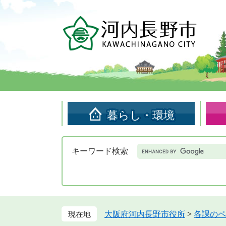
ペ
メ
ー
ニ
ジ
ュ
の
ー
先
を
頭
飛
で
ば
す。
し
て
暮らし・環境
本
文
へ
Google
キーワード検索
カ
ス
タ
ム
検
索
大阪府河内長野市役所
>
各課のペ