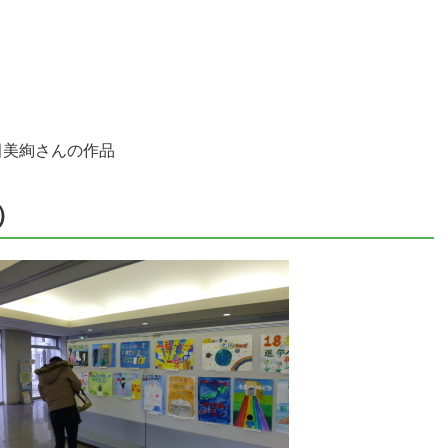
田美絢さんの作品
）