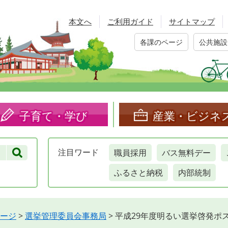
本文へ
ご利用ガイド
サイトマップ
各課のページ
公共施設
子育て・学び
産業・ビジネ
職員採用
バス無料デー
注目
ワード
ふるさと納税
内部統制
ージ
>
選挙管理委員会事務局
>
平成29年度明るい選挙啓発ポ