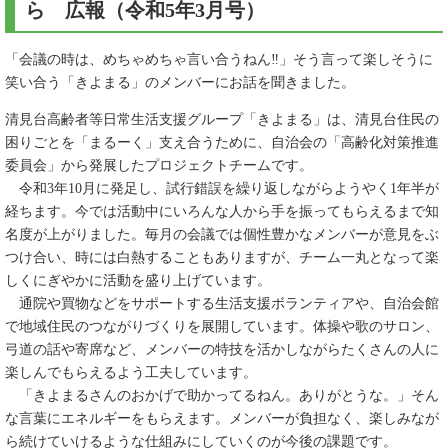
ら 広報（令和5年3月号）
「会議の時は、めちゃめちゃ言い合うねん‼」そう言って楽しそうに
笑い合う「きよまる」のメンバーにお話を聞きました。
清見台高齢者等日常生活支援グループ「きよまる」は、清見台住民の
困りごとを「まるーく」支え合うために、自治会の「高齢化対策推進
委員会」から発展したプロジェクトチームです。
令和3年10月に発足し、試行錯誤を繰り返しながらようやく1年半が
経ちます。今では活動中にいろんな人から手を振ってもらえるまで知
名度が上がりました。毎月の会議では個性豊かなメンバーが意見をぶ
つけ合い、時には白熱することもありますが、チーム一丸となって楽
しくにぎやかに活動を盛り上げています。
通院や買物などをサポートする生活支援ボランティアや、自治会館
で地域住民のつながりづくりを展開しています。体操や歌のサロン、
弓道の話や寄席など、メンバーの特技を活かしながらたくさんの人に
楽しんでもらえるよう工夫しています。
「きよまるさんのおかげで助かってるねん。ありがとうな。」そん
な言葉にエネルギーをもらえます。メンバーが負担なく、楽しみなが
ら続けていけるような仕組みにしていくのが今後の課題です。