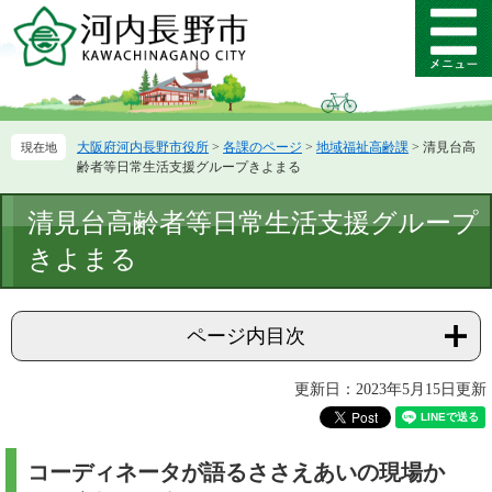
ペ
メ
ー
ニ
メ
ジ
ュ
ニ
の
ー
ュ
先
を
ー
頭
飛
大阪府河内長野市役所
>
各課のページ
>
地域福祉高齢課
>
清見台高
で
ば
齢者等日常生活支援グループきよまる
す。
し
て
本
清見台高齢者等日常生活支援グループ
本
文
文
きよまる
へ
ページ内目次
更新日：2023年5月15日更新
コーディネータが語るささえあいの現場か