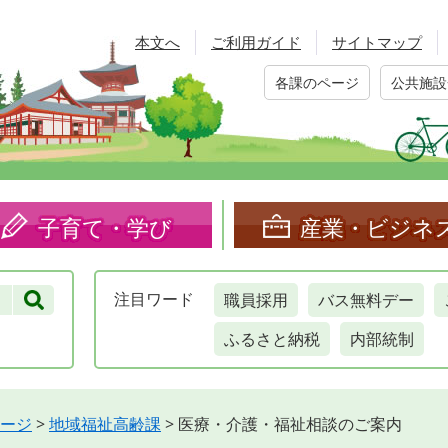
本文へ
ご利用ガイド
サイトマップ
各課のページ
公共施設
子育て・学び
産業・ビジネ
職員採用
バス無料デー
注目
ワード
ふるさと納税
内部統制
ージ
>
地域福祉高齢課
>
医療・介護・福祉相談のご案内