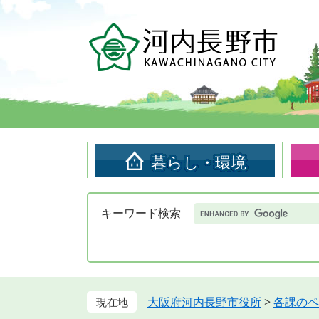
ペ
メ
ー
ニ
ジ
ュ
の
ー
先
を
頭
飛
で
ば
す。
し
て
暮らし・環境
本
文
へ
Google
キーワード検索
カ
ス
タ
ム
検
索
大阪府河内長野市役所
>
各課のペ