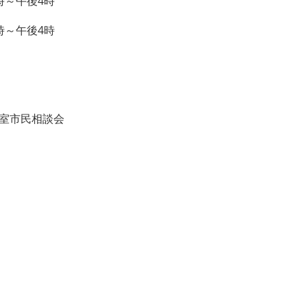
～午後4時
～午後4時
い室市民相談会