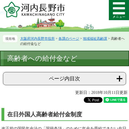
ペ
メ
ー
ニ
メ
ジ
ュ
ニ
の
ー
ュ
先
を
ー
頭
飛
大阪府河内長野市役所
>
各課のページ
>
地域福祉高齢課
>
高齢者へ
で
ば
の給付金など
す。
し
て
本
高齢者への給付金など
本
文
文
へ
ページ内目次
更新日：2018年10月11日更新
在日外国人高齢者給付金制度
改正前の国民年金法の「国籍条項」のために年金を受給できない在日