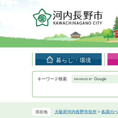
ペ
メ
ー
ニ
ジ
ュ
の
ー
先
を
頭
飛
で
ば
す。
し
て
暮らし・環境
本
文
へ
Google
キーワード検索
カ
ス
タ
ム
検
索
大阪府河内長野市役所
>
各課のペ