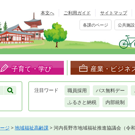
本文へ
ご利用ガイド
サイトマップ
各課のページ
公共施設
子育て・学び
産業・ビジネ
職員採用
バス無料デー
注目
ワード
ふるさと納税
内部統制
ージ
>
地域福祉高齢課
>
河内長野市地域福祉推進協議会（令和2