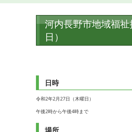
本
河内長野市地域福祉推
文
日）
日時
令和2年2月27日（木曜日）
午後2時から午後4時まで
場所