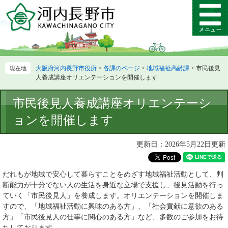
ペ
メ
ー
ニ
メ
ジ
ュ
ニ
の
ー
ュ
先
を
ー
頭
飛
大阪府河内長野市役所
>
各課のページ
>
地域福祉高齢課
>
市民後見
で
ば
人養成講座オリエンテーションを開催します
す。
し
て
本
市民後見人養成講座オリエンテーシ
本
文
文
ョンを開催します
へ
更新日：2026年5月22日更新
だれもが地域で安心して暮らすことをめざす地域福祉活動として、判
断能力が十分でない人の生活を身近な立場で支援し、後見活動を行っ
ていく「市民後見人」を養成します。オリエンテーションを開催しま
すので、「地域福祉活動に興味のある方」、「社会貢献に意欲のある
方」「市民後見人の仕事に関心のある方」など、多数のご参加をお待
ちしております。