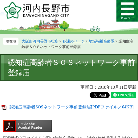
ペ
メ
ー
ニ
メ
ジ
ュ
ニ
の
ー
ュ
先
を
ー
頭
飛
大阪府河内長野市役所
>
各課のページ
>
地域福祉高齢課
>
認知症高
で
ば
齢者ＳＯＳネットワーク事前登録届
す。
し
て
本
認知症高齢者ＳＯＳネットワーク事前
本
文
文
登録届
へ
更新日：2018年10月11日更新
認知症高齢者SOSネットワーク事前登録届[PDFファイル／64KB]
PDF形式のファイルをご覧いただく場合には、Adobe社が提供するAdobe