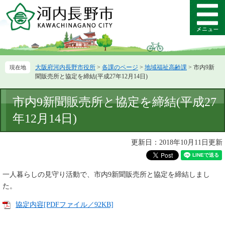
ペ
メ
ー
ニ
メ
ジ
ュ
ニ
の
ー
ュ
先
を
ー
頭
飛
大阪府河内長野市役所
>
各課のページ
>
地域福祉高齢課
>
市内9新
で
ば
聞販売所と協定を締結(平成27年12月14日)
す。
し
て
本
市内9新聞販売所と協定を締結(平成27
本
文
文
年12月14日)
へ
更新日：2018年10月11日更新
一人暮らしの見守り活動で、市内9新聞販売所と協定を締結しまし
た。
協定内容[PDFファイル／92KB]