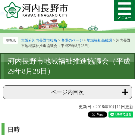
ペ
メ
ー
ニ
メ
ジ
ュ
ニ
の
ー
ュ
先
を
ー
頭
飛
大阪府河内長野市役所
>
各課のページ
>
地域福祉高齢課
>
河内長野
で
ば
市地域福祉推進協議会（平成29年8月28日）
す。
し
て
本
河内長野市地域福祉推進協議会（平成
本
文
文
29年8月28日）
へ
ページ内目次
更新日：2018年10月11日更新
日時