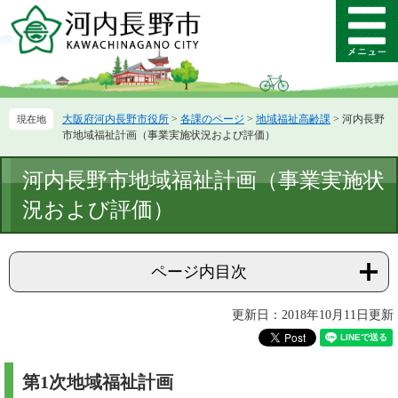
ペ
メ
ー
ニ
メ
ジ
ュ
ニ
の
ー
ュ
先
を
ー
頭
飛
大阪府河内長野市役所
>
各課のページ
>
地域福祉高齢課
>
河内長野
で
ば
市地域福祉計画（事業実施状況および評価）
す。
し
て
本
河内長野市地域福祉計画（事業実施状
本
文
文
況および評価）
へ
ページ内目次
更新日：2018年10月11日更新
第1次地域福祉計画