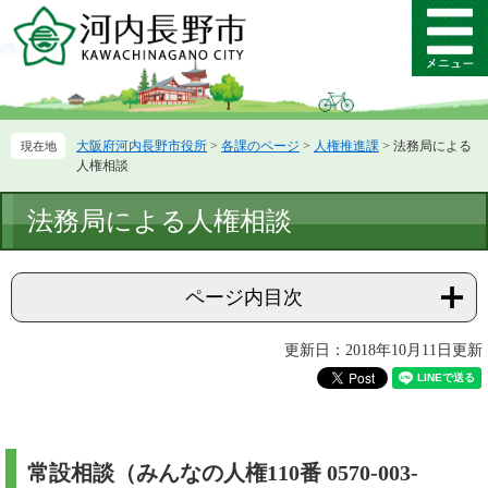
ペ
メ
ー
ニ
メ
ジ
ュ
ニ
の
ー
ュ
先
を
ー
頭
飛
大阪府河内長野市役所
>
各課のページ
>
人権推進課
>
法務局による
で
ば
人権相談
す。
し
て
本
法務局による人権相談
本
文
文
へ
ページ内目次
更新日：2018年10月11日更新
常設相談（みんなの人権110番 0570-003-