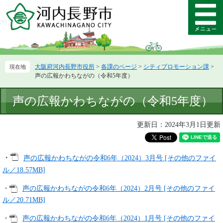
ペ
メ
ー
ニ
メ
ジ
ュ
ニ
の
ー
ュ
先
を
ー
頭
飛
大阪府河内長野市役所
>
各課のページ
>
シティプロモーション課
>
で
ば
声の広報かわちながの（令和5年度）
す。
し
て
本
声の広報かわちながの（令和5年度）
本
文
文
へ
更新日：2024年3月1日更新
・
声の広報かわちながの令和6年（2024）3月号 [その他のファイ
ル／18.57MB]
・
声の広報かわちながの令和6年（2024）2月号 [その他のファイ
ル／20.71MB]
・
声の広報かわちながの令和6年（2024）1月号 [その他のファイ