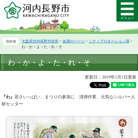
ペ
メ
ー
ニ
メ
ジ
ュ
ニ
の
ー
ュ
先
を
ー
頭
飛
大阪府河内長野市役所
>
各課のページ
>
シティプロモーション課
>
で
ば
わ・か・よ・た・れ・そ
す。
し
て
本
わ・か・よ・た・れ・そ
本
文
文
へ
更新日：2019年1月1日更新
『わ』
若さいっぱい、まつりの参加に 清掃作業、元気なシルバー人
材センター