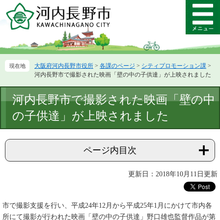
ペ
メ
ー
ニ
メ
ジ
ュ
ニ
の
ー
ュ
先
を
ー
頭
飛
大阪府河内長野市役所
>
各課のページ
>
シティプロモーション課
>
で
ば
河内長野市で撮影された映画「壁の中の子供達」が上映されました
す。
し
て
本
河内長野市で撮影された映画「壁の中
本
文
文
の子供達」が上映されました
へ
ページ内目次
更新日：2018年10月11日更新
市で撮影支援を行い、平成24年12月から平成25年1月にかけて市内各
所にて撮影が行われた映画「壁の中の子供達」野口雄也監督作品が第