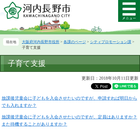
ペ
メ
ー
ニ
メ
ジ
ュ
ニ
の
ー
ュ
先
を
ー
頭
飛
大阪府河内長野市役所
>
各課のページ
>
シティプロモーション課
>
で
ば
子育て支援
す。
し
て
本
子育て支援
本
文
文
へ
更新日：2018年10月11日更新
放課後児童会に子どもを入会させたいのですが、申請すれば明日から
でも入れますか？
放課後児童会に子どもを入会させたいのですが、定員はありますか？
また待機することがありますか？