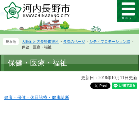
ペ
メ
ー
ニ
メ
ジ
ュ
ニ
の
ー
ュ
先
を
ー
頭
飛
大阪府河内長野市役所
>
各課のページ
>
シティプロモーション課
>
で
ば
保健・医療・福祉
す。
し
て
本
保健・医療・福祉
本
文
文
へ
更新日：2018年10月11日更新
健康・保健・休日診療・健康診断