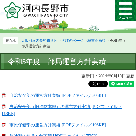
ペ
メ
ー
ニ
メ
ジ
ュ
ニ
の
ー
ュ
先
を
ー
頭
飛
大阪府河内長野市役所
>
各課のページ
>
秘書企画課
>
令和5年度
で
ば
部局運営方針実績
す。
し
て
本
令和5年度 部局運営方針実績
本
文
文
へ
更新日：2024年6月10日更新
自治安全部の運営方針実績 [PDFファイル／205KB]
自治安全部（旧消防本部）の運営方針実績 [PDFファイル／
163KB]
市民保健部の運営方針実績 [PDFファイル／196KB]