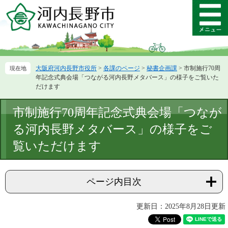
ペ
メ
ー
ニ
メ
ジ
ュ
ニ
の
ー
ュ
先
を
ー
頭
飛
大阪府河内長野市役所
>
各課のページ
>
秘書企画課
>
市制施行70周
で
ば
年記念式典会場「つながる河内長野メタバース」の様子をご覧いた
す。
し
だけます
て
本
本
市制施行70周年記念式典会場「つなが
文
文
へ
る河内長野メタバース」の様子をご
覧いただけます
ページ内目次
更新日：2025年8月28日更新