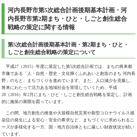
河内長野市第5次総合計画後期基本計画・河
内長野市第2期まち・ひと・しごと創生総合
戦略の策定に関する情報
第5次総合計画後期基本計画・第2期まち・ひと・
しごと創生総合戦略の策定について
平成27（2015）年度に策定した第5次総合計画では、まちの将来都
市像である「人・自然・歴史・文化輝くふれあいと創造のまち 河内長
野」のもと、まちづくりを進めています。また、人口減少を克服し、
将来にわたって活力ある地域社会を実現していくため、平成
28（2016）年2月にまち・ひと・しごと創生総合戦略を策定し、計画
的に施策の展開を図っています。
この間、地方創生の推進や大規模自然災害や新型コロナウイルス感
染症の発生による安心・安全の希求など、まちづくりに求められるニ
ーズが多様化する一方、国・地方自治体ともに厳しい財政状況が続い
ています。