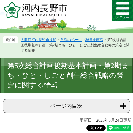
ペ
メ
ー
ニ
メ
ジ
ュ
ニ
の
ー
ュ
先
を
ー
頭
飛
大阪府河内長野市役所
>
各課のページ
>
秘書企画課
>
第5次総合計
で
ば
画後期基本計画・第2期まち・ひと・しごと創生総合戦略の策定に関
す。
し
する情報
て
本
本
第5次総合計画後期基本計画・第2期ま
文
文
へ
ち・ひと・しごと創生総合戦略の策
定に関する情報
ページ内目次
更新日：2025年3月24日更新