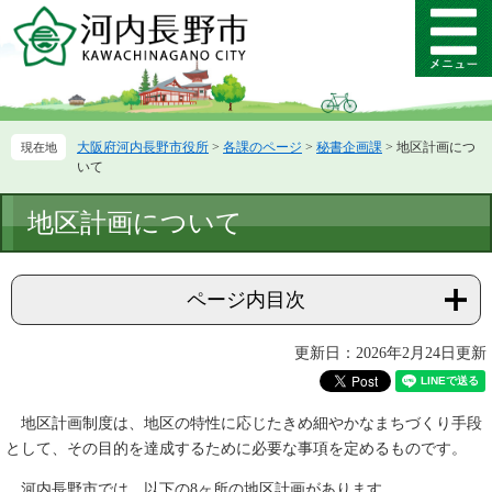
ペ
メ
ー
ニ
メ
ジ
ュ
ニ
の
ー
ュ
先
を
ー
頭
飛
大阪府河内長野市役所
>
各課のページ
>
秘書企画課
>
地区計画につ
で
ば
いて
す。
し
て
本
地区計画について
本
文
文
へ
ページ内目次
更新日：2026年2月24日更新
地区計画制度は、地区の特性に応じたきめ細やかなまちづくり手段
として、その目的を達成するために必要な事項を定めるものです。
河内長野市では、以下の8ヶ所の地区計画があります。