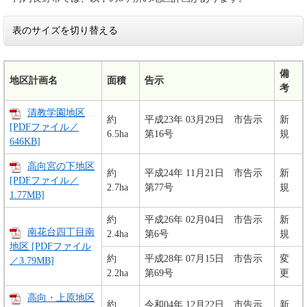
表のサイズを切り替える
備
地区計画名
面積
告示
考
清教学園地区
約
平成23年 03月29日 市告示
新
[PDFファイル／
6.5ha
第16号
規
646KB]
高向宮の下地区
約
平成24年 11月21日 市告示
新
[PDFファイル／
2.7ha
第77号
規
1.77MB]
約
平成26年 02月04日 市告示
新
南花台四丁目南
2.4ha
第6号
規
地区 [PDFファイル
約
平成28年 07月15日 市告示
変
／3.79MB]
2.2ha
第69号
更
高向・上原地区
約
令和04年 12月22日 市告示
新