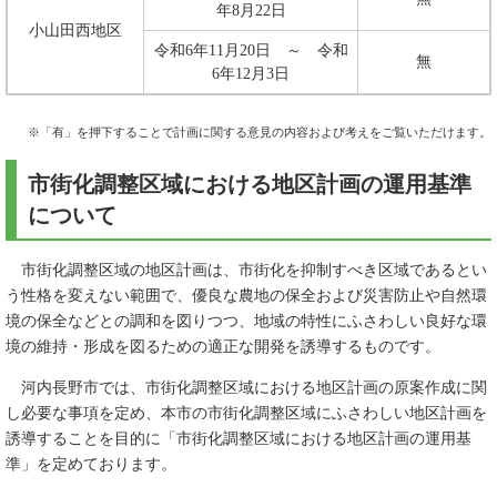
年8月22日
小山田西地区
令和6年11月20日 ～ 令和
無
6年12月3日
※「有」を押下することで計画に関する意見の内容および考えをご覧いただけます。
市街化調整区域における地区計画の運用基準
について
市街化調整区域の地区計画は、市街化を抑制すべき区域であるとい
う性格を変えない範囲で、優良な農地の保全および災害防止や自然環
境の保全などとの調和を図りつつ、地域の特性にふさわしい良好な環
境の維持・形成を図るための適正な開発を誘導するものです。
河内長野市では、市街化調整区域における地区計画の原案作成に関
し必要な事項を定め、本市の市街化調整区域にふさわしい地区計画を
誘導することを目的に「市街化調整区域における地区計画の運用基
準」を定めております。