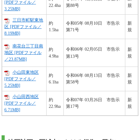
[PDFファイル／
22.4ha
第88号
規
3.25MB]
三日市町駅東地
約
令和05年 08月10日 市告示
新
区 [PDFファイル／
1.5ha
第71号
規
8.19MB]
南花台三丁目南
令和06年 02月05日 市告示
約
新
地区 [PDFファイル
4.9ha
規
第13号
／23.87MB]
小山田東地区
約
令和06年 08月13日 市告示
新
[PDFファイル／
6.1ha
第58号
規
5.25MB]
小山田西地区
約
令和07年 03月26日 市告示
新
[PDFファイル／
22.9ha
第17号
規
6.71MB]