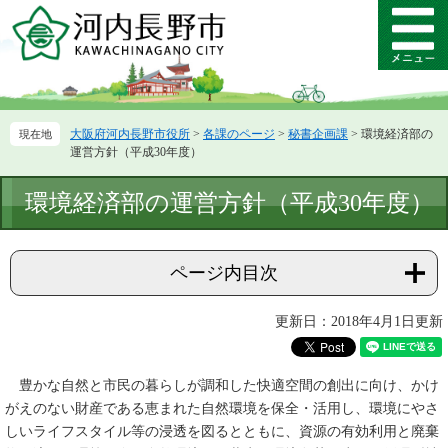
ペ
メ
ー
ニ
メ
ジ
ュ
ニ
の
ー
ュ
先
を
ー
頭
飛
大阪府河内長野市役所
>
各課のページ
>
秘書企画課
>
環境経済部の
で
ば
運営方針（平成30年度）
す。
し
て
本
環境経済部の運営方針（平成30年度）
本
文
文
へ
ページ内目次
更新日：2018年4月1日更新
豊かな自然と市民の暮らしが調和した快適空間の創出に向け、かけ
がえのない財産である恵まれた自然環境を保全・活用し、環境にやさ
しいライフスタイル等の浸透を図るとともに、資源の有効利用と廃棄