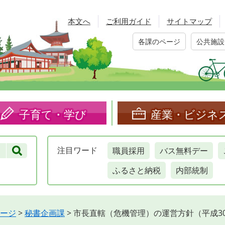
本文へ
ご利用ガイド
サイトマップ
各課のページ
公共施設
子育て・学び
産業・ビジネ
職員採用
バス無料デー
注目
ワード
ふるさと納税
内部統制
ージ
>
秘書企画課
>
市長直轄（危機管理）の運営方針（平成3