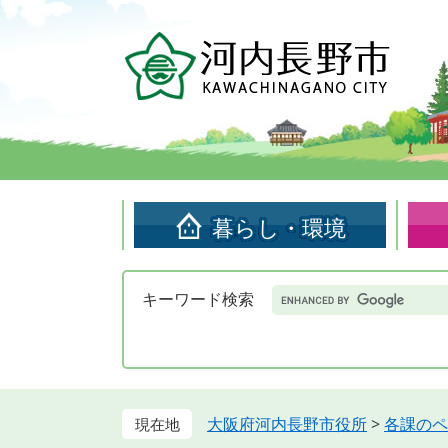
ペ
メ
ー
ニ
ジ
ュ
の
ー
先
を
頭
飛
で
ば
す。
し
て
暮らし・環境
本
文
へ
Google
キーワード検索
カ
ス
タ
ム
検
索
大阪府河内長野市役所
>
各課のペ